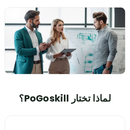
لماذا تختار PoGoskill؟