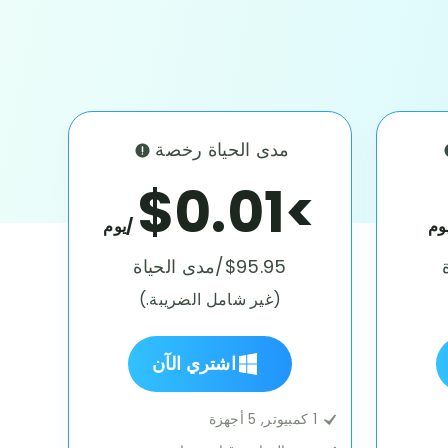
مدى الحياة رخصة
>$0.01
وم
/يوم
$95.95/مدى الحياة
(غير شامل الضريبة.)
اشتري الآن
1 كمبيوتر, 5 أجهزة