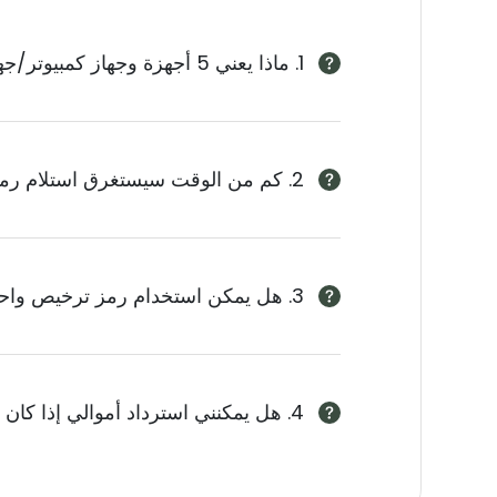
1. ماذا يعني 5 أجهزة وجهاز كمبيوتر/جهاز Mac واحد؟
2. كم من الوقت سيستغرق استلام رمز التسجيل الخاص بي بعد الشراء؟
3. هل يمكن استخدام رمز ترخيص واحد على كل من Win وMac؟
4. هل يمكنني استرداد أموالي إذا كان المنتج لا يعمل؟